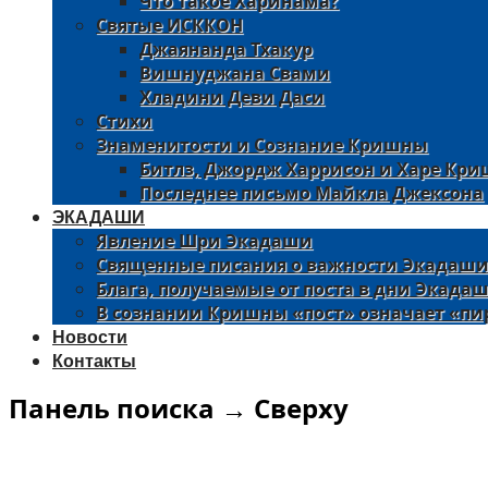
Что такое Харинама?
Святые ИСККОН
Джаянанда Тхакур
Вишнуджана Свами
Хладини Деви Даси
Стихи
Знаменитости и Сознание Кришны
Битлз, Джордж Харрисон и Харе Кр
Последнее письмо Майкла Джексона
ЭКАДАШИ
Явление Шри Экадаши
Священные писания о важности Экадаш
Блага, получаемые от поста в дни Экад
В сознании Кришны «пост» означает «пи
Новости
Контакты
Панель поиска → Сверху
Сайт официальной (зарегистрированной) Общины Ме