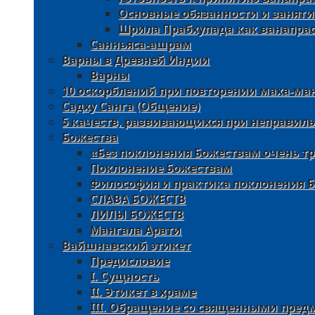
Основные обязанности и заняти
Шрила Прабхупада как ванапра
Санньяса-ашрам
Варны в Древней Индии
Варны
10 оскорблений при повторении маха-ма
Садху Санга (Общение)
5 качеств, развивающихся при неправил
Божества
«Без поклонения Божествам очень тр
Поклонение Божествам
Философия и практика поклонения 
СЛАВА БОЖЕСТВ
ЛИЛЫ БОЖЕСТВ
Мангала Арати
Вайшнавский этикет
Предисловие
I. Сущность
II. Этикет в храме
III. Oбращение со священными пре