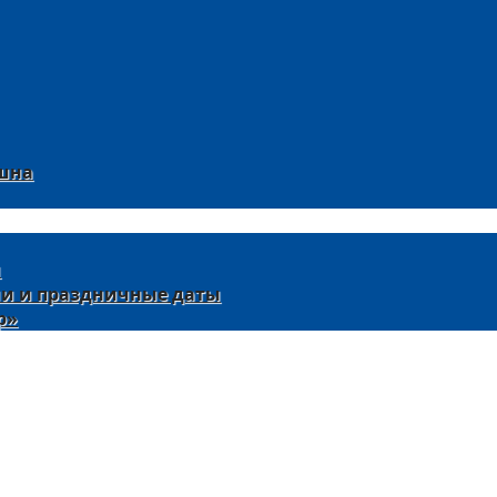
ишна
и
аши и праздничные даты
р»
ждународного Общества Сознания Кришны (ISKCON) в 