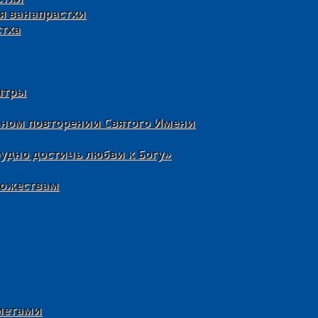
я ванапрастхи
стха
нтры
ьном повторении Святого Имени
удно достичь любви к Богу»
Божествам
дметами