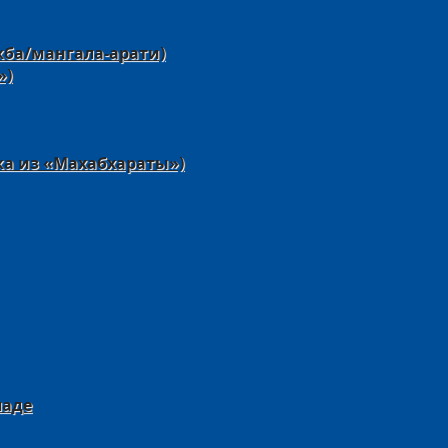
жба/мангала-арати)
»)
а из «Махабхараты»)
паде