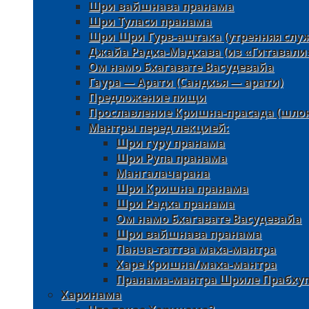
Шри вайшнава пранама
Шри Туласи пранама
Шри Шри Гурв-аштака (утренняя слу
Джайа Радха-Мадхава (из «Гитавали
Ом намо Бхагавате Васудевайа
Гаура — Арати (Сандхья — арати)
Предложение пищи
Прославление Кришна-прасада (шлок
Мантры перед лекцией:
Шри гуру пранама
Шри Рупа пранама
Мангалачарана
Шри Кришна пранама
Шри Радха пранама
Ом намо Бхагавате Васудевайа
Шри вайшнава пранама
Панча-таттва маха-мантра
Харе Кришна/маха-мантра
Пранама-мантра Шриле Прабху
Харинама