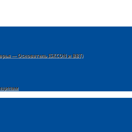
арья — Основатель ISKCON и BBT)
инципам