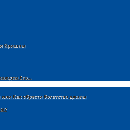
Шри Кришны
 жаждем Его…
 или Как обрести богатство джапы
НЫ?