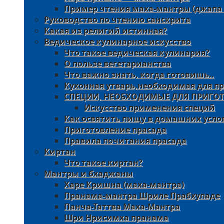
Пример чтения маха-мантры (джапа
Руководство по чтению санскрита
Какая из религий истинная?
Ведическое кулинарное искусство
Что такое ведическая кулинария?
О пользе вегетарианства
Что важно знать, когда готовишь..
Кухонная утварь,необходимая для п
СПЕЦИИ, НЕОБХОДИМЫЕ ДЛЯ ПРИГО
Искусство применения специй
Как освятить пищу в домашних услов
Приготовление прасада
Правила почитания прасада
Киртан
Что такое киртан?
Мантры и бхаджаны
Харе Кришна (маха-мантра)
Пранама-мантра Шриле Прабхупаде
Панча-Таттва Маха-Мантра
Шри Нрисимха пранама