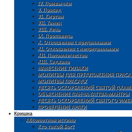
IV. Привычки
V. Прасад
VI. Киртан
VII. Танец
VIII. Речь
IX. Проповедь
X. Отношения с преданными
XI. Oтношения с непреданными
XII. Паломничества
XIII. Садхана
НАНЕСЕНИЕ ТИЛАКИ
МОЛИТВЫ ДЛЯ ПРЕДЛОЖЕНИЯ ПРАСА
МОЛИТВЫ ПРАСАДУ
ДЕСЯТЬ ОСКОРБЛЕНИЙ СВЯТОЙ ДХАМ
ОБЪЯСНЕНИЕ ПАНЧА-ТАТТВА-МАНТРЫ
ДЕСЯТЬ ОСКОРБЛЕНИЙ СВЯТОГО ИМЕ
ПРОВЕДЕНИЕ АРАТИ
Кришна
Абсолютная истина
Кто такой Бог?