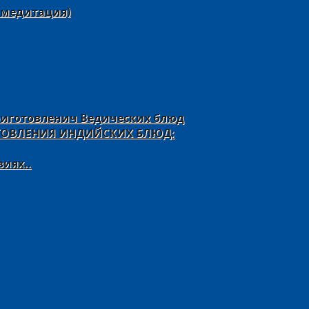
 медитация)
риготовленич Ведических блюд
ТОВЛЕНИЯ ИНДИЙСКИХ БЛЮД:
иях..