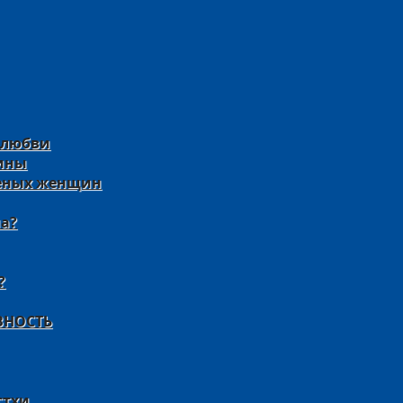
 любви
ины
реных женщин
а?
?
ВНОСТЬ
стхи