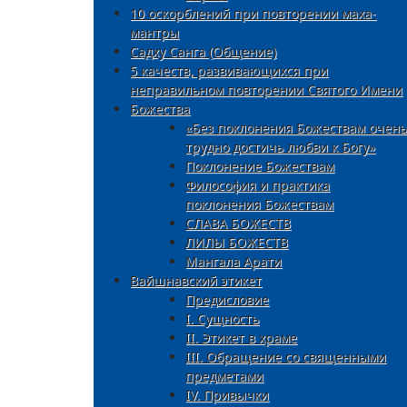
10 оскорблений при повторении маха-
мантры
Садху Санга (Общение)
5 качеств, развивающихся при
неправильном повторении Святого Имени
Божества
«Без поклонения Божествам очень
трудно достичь любви к Богу»
Поклонение Божествам
Философия и практика
поклонения Божествам
СЛАВА БОЖЕСТВ
ЛИЛЫ БОЖЕСТВ
Мангала Арати
Вайшнавский этикет
Предисловие
I. Сущность
II. Этикет в храме
III. Oбращение со священными
предметами
IV. Привычки