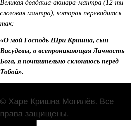
Великая двадаша-акшара-мантра (12-ти
слоговая мантра), которая переводится
так:
«О мой Господь Шри Кришна, сын
Васудевы, о всепроникающая Личность
Бога, я почтительно склоняюсь перед
Тобой».
Тел:
+375 (44) 746-67-07
© Харе Кришна Могилёв. Все
права защищены.
Вернуться наверх