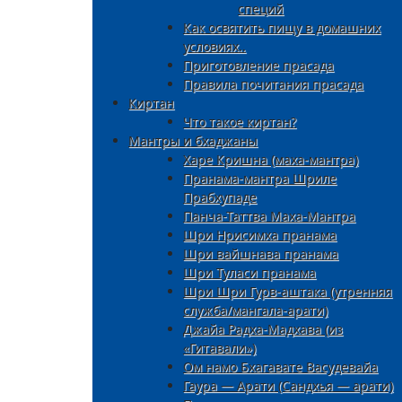
специй
Как освятить пищу в домашних
условиях..
Приготовление прасада
Правила почитания прасада
Киртан
Что такое киртан?
Мантры и бхаджаны
Харе Кришна (маха-мантра)
Пранама-мантра Шриле
Прабхупаде
Панча-Таттва Маха-Мантра
Шри Нрисимха пранама
Шри вайшнава пранама
Шри Туласи пранама
Шри Шри Гурв-аштака (утренняя
служба/мангала-арати)
Джайа Радха-Мадхава (из
«Гитавали»)
Ом намо Бхагавате Васудевайа
Гаура — Арати (Сандхья — арати)