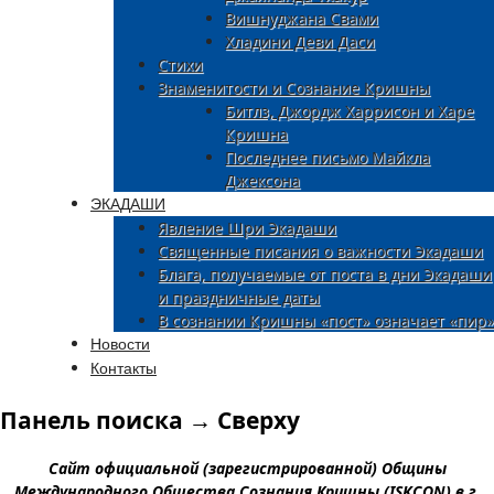
Вишнуджана Свами
Хладини Деви Даси
Стихи
Знаменитости и Сознание Кришны
Битлз, Джордж Харрисон и Харе
Кришна
Последнее письмо Майкла
Джексона
ЭКАДАШИ
Явление Шри Экадаши
Священные писания о важности Экадаши
Блага, получаемые от поста в дни Экадаши
и праздничные даты
В сознании Кришны «пост» означает «пир»
Новости
Контакты
Панель поиска → Сверху
Сайт официальной (зарегистрированной) Общины
Международного Общества Сознания Кришны (ISKCON) в г.