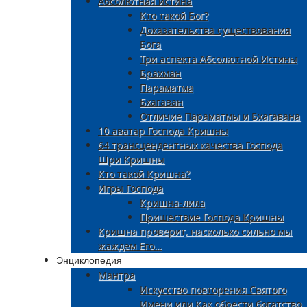
Абсолютная истина
Кто такой Бог?
Доказательства существования
Бога
Три аспекта Абсолютной Истины
Брахман
Параматма
Бхагаван
Отличие Параматмы и Бхагавана
10 аватар Господа Кришны
64 трансцендентных качества Господа
Шри Кришны
Кто такой Кришна?
Игры Господа
Кришна-лила
Пришествие Господа Кришны
Кришна проверит, насколько сильно мы
жаждем Его…
Энциклопедия
Мантра
Искусство повторения Святого
Имени или Как обрести богатство