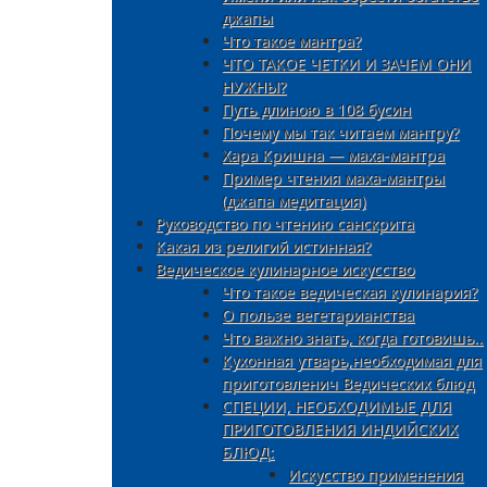
джапы
Что такое мантра?
ЧТО ТАКОЕ ЧЕТКИ И ЗАЧЕМ ОНИ
НУЖНЫ?
Путь длиною в 108 бусин
Почему мы так читаем мантру?
Хара Кришна — маха-мантра
Пример чтения маха-мантры
(джапа медитация)
Руководство по чтению санскрита
Какая из религий истинная?
Ведическое кулинарное искусство
Что такое ведическая кулинария?
О пользе вегетарианства
Что важно знать, когда готовишь..
Кухонная утварь,необходимая для
приготовленич Ведических блюд
СПЕЦИИ, НЕОБХОДИМЫЕ ДЛЯ
ПРИГОТОВЛЕНИЯ ИНДИЙСКИХ
БЛЮД:
Искусство применения