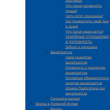
мужчина?
Что такое духовность
семьи?
Чего хотят женщины?
Как превратить свой дом
в храм?
Что такое нама-хатта?
СЕМЕЙНЫЕ ОТНОШЕНИЯ
И ДУХОВНОСТЬ
Забота о женщине
Ванапрастха
Цели принятия
ванапрастхи
Готовность к принятию
ванапрастхи
Основные обязанности и
занятия ванапрастхи
Шрила Прабхупада как
ванапрастха
Санньяса-ашрам
Варны в Древней Индии
Варны