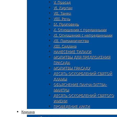
V. Прасад
VI. Киртан
VII. Танец
VIII. Речь
IX. Проповедь
X. Отношения с преданными
XI. Oтношения с непреданными
XII. Паломничества
XIII. Садхана
НАНЕСЕНИЕ ТИЛАКИ
МОЛИТВЫ ДЛЯ ПРЕДЛОЖЕНИЯ
ПРАСАДА
МОЛИТВЫ ПРАСАДУ
ДЕСЯТЬ ОСКОРБЛЕНИЙ СВЯТОЙ
ДХАМЫ
ОБЪЯСНЕНИЕ ПАНЧА-ТАТТВА-
МАНТРЫ
ДЕСЯТЬ ОСКОРБЛЕНИЙ СВЯТОГО
ИМЕНИ
ПРОВЕДЕНИЕ АРАТИ
Кришна