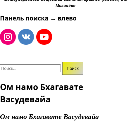
Могилёве
Панель поиска → влево
Найти:
Ом намо Бхагавате
Васудевайа
Ом намо Бхагавате Васудевайа