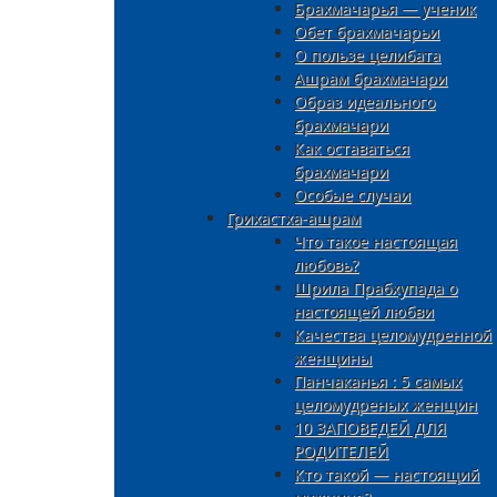
Брахмачарья — ученик
Обет брахмачарьи
О пользе целибата
Ашрам брахмачари
Образ идеального
брахмачари
Как оставаться
брахмачари
Особые случаи
Грихастха-ашрам
Что такое настоящая
любовь?
Шрила Прабхупада о
настоящей любви
Качества целомудренной
женщины
Панчаканья : 5 самых
целомудреных женщин
10 ЗАПОВЕДЕЙ ДЛЯ
РОДИТЕЛЕЙ
Кто такой — настоящий