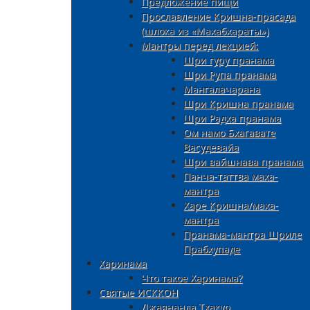
Предложение пищи
Прославление Кришна-прасада
(шлока из «Махабхараты»)
Мантры перед лекцией:
Шри гуру пранама
Шри Рупа пранама
Мангалачарана
Шри Кришна пранама
Шри Радха пранама
Ом намо Бхагавате
Васудевайа
Шри вайшнава пранама
Панча-таттва маха-
мантра
Харе Кришна/маха-
мантра
Пранама-мантра Шриле
Прабхупаде
Харинама
Что такое Харинама?
Святые ИСККОН
Джаянанда Тхакур