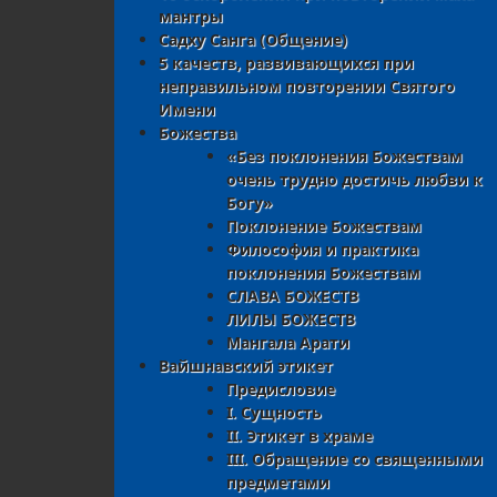
мантры
Садху Санга (Общение)
5 качеств, развивающихся при
неправильном повторении Святого
Имени
Божества
«Без поклонения Божествам
очень трудно достичь любви к
Богу»
Поклонение Божествам
Философия и практика
поклонения Божествам
СЛАВА БОЖЕСТВ
ЛИЛЫ БОЖЕСТВ
Мангала Арати
Вайшнавский этикет
Предисловие
I. Сущность
II. Этикет в храме
III. Oбращение со священными
предметами