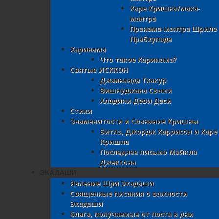
Харе Кришна/маха-
мантра
Пранама-мантра Шриле
Прабхупаде
Харинама
Что такое Харинама?
Святые ИСККОН
Джаянанда Тхакур
Вишнуджана Свами
Хладини Деви Даси
Стихи
Знаменитости и Сознание Кришны
Битлз, Джордж Харрисон и Харе
Кришна
Последнее письмо Майкла
Джексона
ЭКАДАШИ
Явление Шри Экадаши
Священные писания о важности
Экадаши
Блага, получаемые от поста в дни