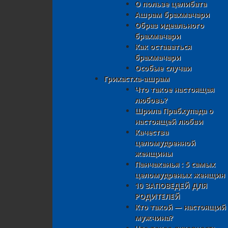
О пользе целибата
Ашрам брахмачари
Образ идеального
брахмачари
Как оставаться
брахмачари
Особые случаи
Грихастха-ашрам
Что такое настоящая
любовь?
Шрила Прабхупада о
настоящей любви
Качества
целомудренной
женщины
Панчаканья : 5 самых
целомудреных женщин
10 ЗАПОВЕДЕЙ ДЛЯ
РОДИТЕЛЕЙ
Кто такой — настоящий
мужчина?