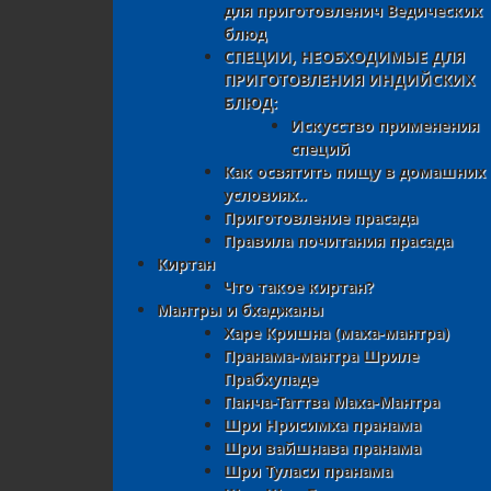
для приготовленич Ведических
блюд
СПЕЦИИ, НЕОБХОДИМЫЕ ДЛЯ
ПРИГОТОВЛЕНИЯ ИНДИЙСКИХ
БЛЮД:
Искусство применения
специй
Как освятить пищу в домашних
условиях..
Приготовление прасада
Правила почитания прасада
Киртан
Что такое киртан?
Мантры и бхаджаны
Харе Кришна (маха-мантра)
Пранама-мантра Шриле
Прабхупаде
Панча-Таттва Маха-Мантра
Шри Нрисимха пранама
Шри вайшнава пранама
Шри Туласи пранама