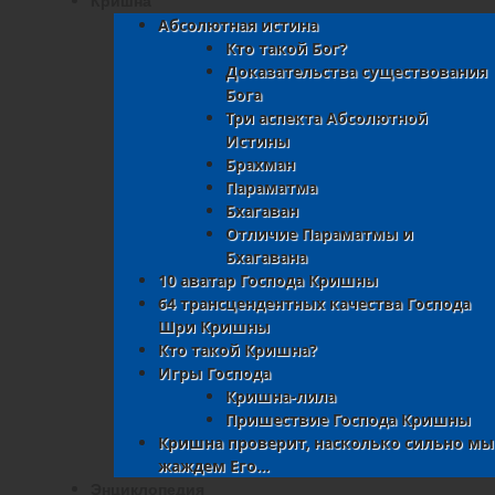
Кришна
Абсолютная истина
Кто такой Бог?
Доказательства существования
Бога
Три аспекта Абсолютной
Истины
Брахман
Параматма
Бхагаван
Отличие Параматмы и
Бхагавана
10 аватар Господа Кришны
64 трансцендентных качества Господа
Шри Кришны
Кто такой Кришна?
Игры Господа
Кришна-лила
Пришествие Господа Кришны
Кришна проверит, насколько сильно мы
жаждем Его…
Энциклопедия