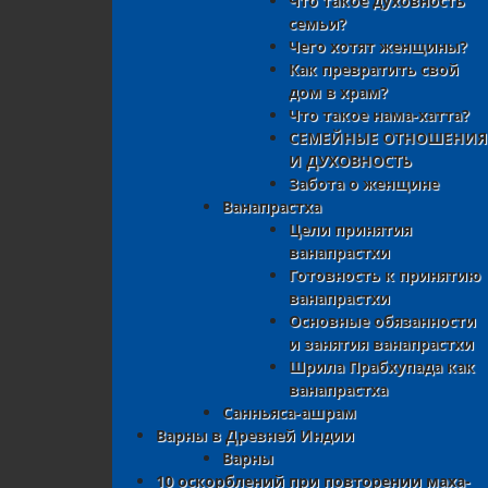
Что такое духовность
семьи?
Чего хотят женщины?
Как превратить свой
дом в храм?
Что такое нама-хатта?
СЕМЕЙНЫЕ ОТНОШЕНИЯ
И ДУХОВНОСТЬ
Забота о женщине
Ванапрастха
Цели принятия
ванапрастхи
Готовность к принятию
ванапрастхи
Основные обязанности
и занятия ванапрастхи
Шрила Прабхупада как
ванапрастха
Санньяса-ашрам
Варны в Древней Индии
Варны
10 оскорблений при повторении маха-