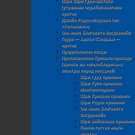
Шри Шри Гурв-аштака
(утренняя служба/мангала-
арати)
Джайа Радха-Мадхава (из
«Гитавали»)
Ом намо Бхагавате Васудевайа
Гаура — Арати (Сандхья —
арати)
Предложение пищи
Прославление Кришна-прасада
(шлока из «Махабхараты»)
Мантры перед лекцией:
Шри гуру пранама
Шри Рупа пранама
Мангалачарана
Шри Кришна пранама
Шри Радха пранама
Ом намо Бхагавате
Васудевайа
Шри вайшнава пранама
Панча-таттва маха-
мантра