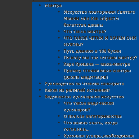
Мантра
Искусство повторения Святого
Имени или Как обрести
богатство джапы
Что такое мантра?
ЧТО ТАКОЕ ЧЕТКИ И ЗАЧЕМ ОНИ
НУЖНЫ?
Путь длиною в 108 бусин
Почему мы так читаем мантру?
Хара Кришна — маха-мантра
Пример чтения маха-мантры
(джапа медитация)
Руководство по чтению санскрита
Какая из религий истинная?
Ведическое кулинарное искусство
Что такое ведическая
кулинария?
О пользе вегетарианства
Что важно знать, когда
готовишь..
Кухонная утварь,необходимая