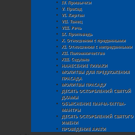
IV. Привычки
V. Прасад
VI. Киртан
VII. Танец
VIII. Речь
IX. Проповедь
X. Отношения с преданными
XI. Oтношения с непреданными
XII. Паломничества
XIII. Садхана
НАНЕСЕНИЕ ТИЛАКИ
МОЛИТВЫ ДЛЯ ПРЕДЛОЖЕНИЯ
ПРАСАДА
МОЛИТВЫ ПРАСАДУ
ДЕСЯТЬ ОСКОРБЛЕНИЙ СВЯТОЙ
ДХАМЫ
ОБЪЯСНЕНИЕ ПАНЧА-ТАТТВА-
МАНТРЫ
ДЕСЯТЬ ОСКОРБЛЕНИЙ СВЯТОГО
ИМЕНИ
ПРОВЕДЕНИЕ АРАТИ