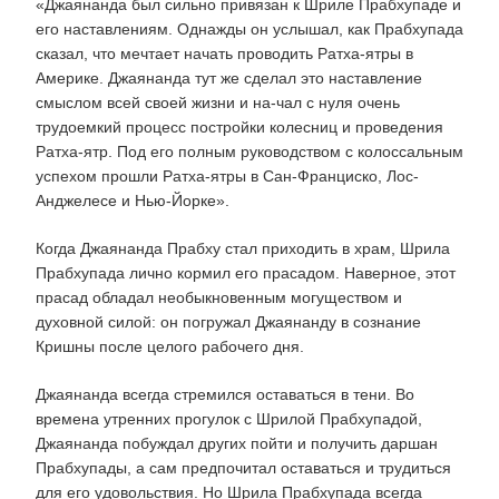
«Джаянанда был сильно привязан к Шриле Прабхупаде и
его наставлениям. Однажды он услышал, как Прабхупада
сказал, что мечтает начать проводить Ратха-ятры в
Америке. Джаянанда тут же сделал это наставление
смыслом всей своей жизни и на-чал с нуля очень
трудоемкий процесс постройки колесниц и проведения
Ратха-ятр. Под его полным руководством с колоссальным
успехом прошли Ратха-ятры в Сан-Франциско, Лос-
Анджелесе и Нью-Йорке».
Когда Джаянанда Прабху стал приходить в храм, Шрила
Прабхупада лично кормил его прасадом. Наверное, этот
прасад обладал необыкновенным могуществом и
духовной силой: он погружал Джаянанду в сознание
Кришны после целого рабочего дня.
Джаянанда всегда стремился оставаться в тени. Во
времена утренних прогулок с Шрилой Прабхупадой,
Джаянанда побуждал других пойти и получить даршан
Прабхупады, а сам предпочитал оставаться и трудиться
для его удовольствия. Но Шрила Прабхупада всегда