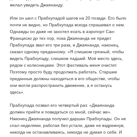
желал увидеть Джаянанду.
Или он шел с Прабхупадой шагов на 20 позади. Его было
почти не видно, но Прабхупада всегда спрашивал о нем.
Однажды он даже не захотел ехать в аэропорт Сан-
Франциско до тех пор, пока Джаянанда не придет.
Прабхупада звал его три раза, и Джаянанда, наконец,
сказал одному преданному: «Я слишком грязный, чтобы
видеть Прабхупаду, слишком падший. Моё место здесь,
рядом с колесницами. Этот фестиваль меня очистит.
Поэтому просто буду продолжать работать. Старшие
преданные должны находиться в его обществе, чтобы
они могли распространить движение, а я останусь
здесь».
Прабхупада позвал его четвертый раз: «Джаянанда
должен прийти и повидаться со мной, сейчас же».
Наконец Джаянанда получил даршан Прабхупады. Он не
спал неделями, работая без устали, даже не вздремнув,
никогда не останавливаясь, никогда не думая о себе. И