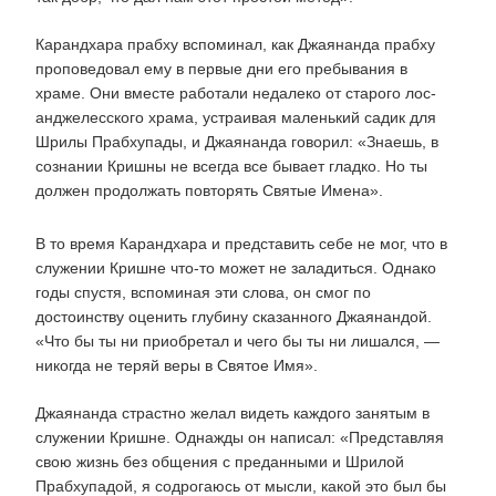
Карандхара прабху вспоминал, как Джаянанда прабху
проповедовал ему в первые дни его пребывания в
храме. Они вместе работали недалеко от старого лос-
анджелесского храма, устраивая маленький садик для
Шрилы Прабхупады, и Джаянанда говорил: «Знаешь, в
сознании Кришны не всегда все бывает гладко. Но ты
должен продолжать повторять Святые Имена».
В то время Карандхара и представить себе не мог, что в
служении Кришне что-то может не заладиться. Однако
годы спустя, вспоминая эти слова, он смог по
достоинству оценить глубину сказанного Джаянандой.
«Что бы ты ни приобретал и чего бы ты ни лишался, —
никогда не теряй веры в Святое Имя».
Джаянанда страстно желал видеть каждого занятым в
служении Кришне. Однажды он написал: «Представляя
свою жизнь без общения с преданными и Шрилой
Прабхупадой, я содрогаюсь от мысли, какой это был бы