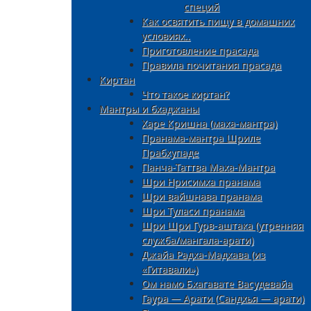
специй
Как освятить пищу в домашних
условиях..
Приготовление прасада
Правила почитания прасада
Киртан
Что такое киртан?
Мантры и бхаджаны
Харе Кришна (маха-мантра)
Пранама-мантра Шриле
Прабхупаде
Панча-Таттва Маха-Мантра
Шри Нрисимха пранама
Шри вайшнава пранама
Шри Туласи пранама
Шри Шри Гурв-аштака (утренняя
служба/мангала-арати)
Джайа Радха-Мадхава (из
«Гитавали»)
Ом намо Бхагавате Васудевайа
Гаура — Арати (Сандхья — арати)