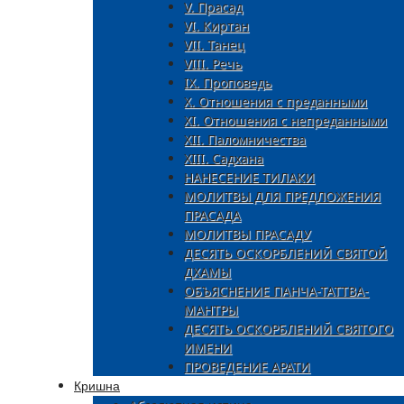
V. Прасад
VI. Киртан
VII. Танец
VIII. Речь
IX. Проповедь
X. Отношения с преданными
XI. Oтношения с непреданными
XII. Паломничества
XIII. Садхана
НАНЕСЕНИЕ ТИЛАКИ
МОЛИТВЫ ДЛЯ ПРЕДЛОЖЕНИЯ
ПРАСАДА
МОЛИТВЫ ПРАСАДУ
ДЕСЯТЬ ОСКОРБЛЕНИЙ СВЯТОЙ
ДХАМЫ
ОБЪЯСНЕНИЕ ПАНЧА-ТАТТВА-
МАНТРЫ
ДЕСЯТЬ ОСКОРБЛЕНИЙ СВЯТОГО
ИМЕНИ
ПРОВЕДЕНИЕ АРАТИ
Кришна