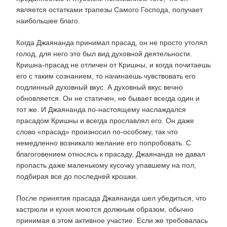
является остатками трапезы Самого Господа, получает
наибольшее благо.
Когда Джаянанда принимал прасад, он не просто утолял
голод, для него это был вид духовной деятельности.
Кришна-прасад не отличен от Кришны, и когда почитаешь
его с таким сознанием, то начинаешь чувствовать его
подлинный духовный вкус. А духовный вкус вечно
обновляется. Он не статичен, не бывает всегда один и
тот же. И Джаянанда по-настоящему наслаждался
прасадом Кришны и всегда прославлял его. Он даже
слово «прасад» произносил по-особому, так что
немедленно возникало желание его попробовать. С
благоговением относясь к прасаду, Джаянанда не давал
пропасть даже маленькому кусочку упавшему на пол,
подбирая все до последней крошки.
После принятия прасада Джаянанда шел убедиться, что
кастрюли и кухня моются должным образом, обычно
принимая в этом активное участие. Если же требовалась