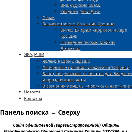
Вишнуджана Свами
Хладини Деви Даси
Стихи
Знаменитости и Сознание Кришны
Битлз, Джордж Харрисон и Харе
Кришна
Последнее письмо Майкла
Джексона
ЭКАДАШИ
Явление Шри Экадаши
Священные писания о важности Экадаши
Блага, получаемые от поста в дни Экадаши
и праздничные даты
В сознании Кришны «пост» означает «пир»
Новости
Контакты
Панель поиска → Сверху
Сайт официальной (зарегистрированной) Общины
Международного Общества Сознания Кришны (ISKCON) в г.