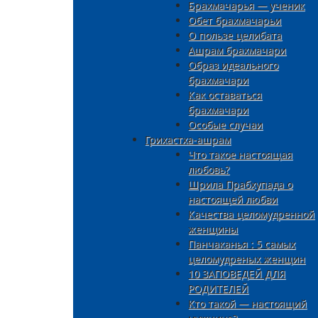
Брахмачарья — ученик
Обет брахмачарьи
О пользе целибата
Ашрам брахмачари
Образ идеального
брахмачари
Как оставаться
брахмачари
Особые случаи
Грихастха-ашрам
Что такое настоящая
любовь?
Шрила Прабхупада о
настоящей любви
Качества целомудренной
женщины
Панчаканья : 5 самых
целомудреных женщин
10 ЗАПОВЕДЕЙ ДЛЯ
РОДИТЕЛЕЙ
Кто такой — настоящий