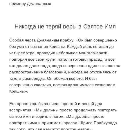
примеру Джаянанды».
Никогда не теряй веры в Святое Имя
Особая черта Джаянанды прабху: «Он был совершенно
без ума от сознания Кришны. Каждый день вставал до
четырех утра, проводил небольшое мангала-арати,
повторял все свои круги, читал и готовил прасад, и все
это делал даже тогда, когда совершенно один выезжал на
распространение благовоний, никогда не отклоняясь от
такого распорядка. Он обожал всё это. И был
совершенно счастлив, поскольку занимался сознанием
Кришны».
Его проповедь была очень простой и легкой для
восприятия. «Мы должны просто продолжать повторять
святое имя и верить в него». «Мы должны просто
повторять имя и принимать прасад. Шрила Прабхупада
так добр, что дал нам этот простой метод».