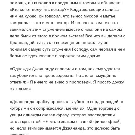
помощь, он выходил к преданным и гостям и объявлял:
«Кто хочет получить нектар?» Когда желающие шли за
ним на кухню, он говорил, что вынос мусора и мытье
кастрюль — это и есть нектар. И по рассказам тех, кто
занимался этим служением вместе с ним, они на самом
деле были от этого в полном экстазе! Все что вы делали с
Джаянандой вызывало восхищение, поскольку он
понимал самую суть служения Господу, сам черпал в нем
большое вдохновение и заражал этим других.
«Однажды Джаянанду спросили о том, как ему удается
так убедительно проповедовать. На это он смущённо
ответил: «Я ничего не знаю о проповеди. Я просто дружу
с людьми».
«Джаянанда прабху проникал глубоко в сердца людей, с
которыми он соприкасался, меняя их. Один торговец с
улицы однажды сказал фразу, которая впоследствии
стала крылатой: «Я мало знаком с вашей философией,
но, если этим занимается Джаянанда, это должно быть
здорово».