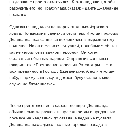
на даршане просто отключился. Кто-то подошел, чтобы
разбудить его, но Прабхупада сказал: «Дайте Джаянанде
поспать».
Однажды я поднялся на второй этаж нью-йоркского
храма. Полдюжины санньяси были там. И когда проходил
Джаянанда, все санньяси поклонились и выразили ему
почтение. Но он стеснялся ситуаций, подобных этой, так
как не любил быть важной персоной. Он хотел
оставаться обычным парнем. О принятии санньясы
говорил так: «Построение колесниц Ратха-ятры — это
моя преданность Господу Джаганнатхе. А если я когда-
нибудь приму санньясу, я должен буду оставить свое
служение Джаганнатхе».
После приготовления воскресного пира, Джаянанда
обычно помогал раздавать прасад гостям и преданным,
пока все не наедались до отвала, а ведра не пустели.
Джаянанда накладывал полные тарелки прасада, и