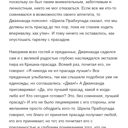
поскольку он был таким внимательным, заботливым и
личностным, никто не мог отказаться. Если все же кто-то
сомневался в возможностях своего аппетита, то
Джаянанда пояснял: «Шрила Прабхупада сказал, что мы
должны есть прасад до тех пор, пока не станем ходить
вперевалку, как утки». И тому ничего не оставалось, как
опустошать тарелку с прасадом.
Накормив всех гостей и преданных, Джаянанда садился
сам и с великой радостью глубоко наслаждался экстазом
пира из Кришна-прасада. Всякий раз, почитая его, он
говорил: «Я никогда не ел прасада лучше!» Все
преданные улыбались, так как слышали подобное уже не
единожды, но соглашались: «Джая!» А Джаянанда
приговаривал: «Да, это лучший прасад, какой я когда-
либо ел! Кто сегодня готовил? Это, без сомнения, лучший
прасад!» И это не было лицемерием с его стороны, или
желанием просто ободрить кого-то. Шрила Прабхупада
говорил, что благо от принятия прасада получает любой,
кто его принимает, но тот, кто почитает его с
преданностью и глубоким пониманием того, что он