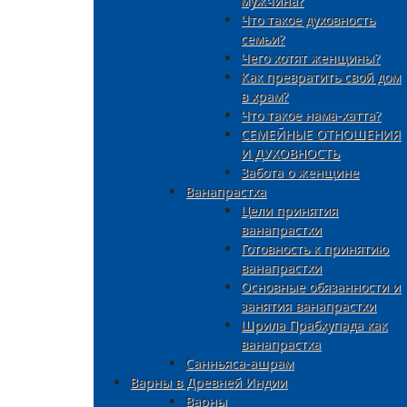
мужчина?
Что такое духовность
семьи?
Чего хотят женщины?
Как превратить свой дом
в храм?
Что такое нама-хатта?
СЕМЕЙНЫЕ ОТНОШЕНИЯ
И ДУХОВНОСТЬ
Забота о женщине
Ванапрастха
Цели принятия
ванапрастхи
Готовность к принятию
ванапрастхи
Основные обязанности и
занятия ванапрастхи
Шрила Прабхупада как
ванапрастха
Санньяса-ашрам
Варны в Древней Индии
Варны