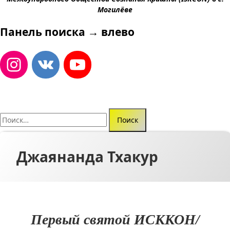
Могилёве
Панель поиска → влево
Найти:
Джаянанда Тхакур
Первый святой ИСККОН/