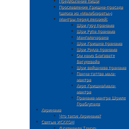
Предложение пищи
Прославление Кришна-прасада
(шлока из «Махабхараты»)
Мантры перед лекцией:
Шри гуру пранама
Шри Рупа пранама
Мангалачарана
Шри Кришна пранама
Шри Радха пранама
Ом намо Бхагавате
Васудевайа
Шри вайшнава пранама
Панча-таттва маха-
мантра
Харе Кришна/маха-
мантра
Пранама-мантра Шриле
Прабхупаде
Харинама
Что такое Харинама?
Святые ИСККОН
Джаянанда Тхакур