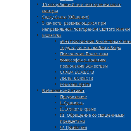
10 оскорблений при повторении маха-
мантры
Садху Санга (Общение)
5 качеств, развивающихся при
неправильном повторении Святого Имени
Божества
«Без поклонения Божествам очень
трудно достичь любви к Богу»
Поклонение Божествам
Философия и практика
поклонения Божествам
СЛАВА БОЖЕСТВ
ЛИЛЫ БОЖЕСТВ
Мангала Арати
Вайшнавский этикет
Предисловие
I. Сущность
II. Этикет в храме
III. Oбращение со священными
предметами
IV. Привычки