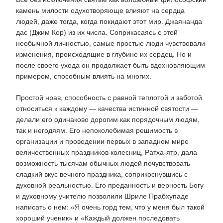
камень милости одухотворяюще влияют на сердца
людей, даже тогда, когда покидают этот мир. Джаянанда
дас (Джим Кор) из их числа. Соприкасаясь с этой
необычной личностью, самые простые люди чувствовали
изменения, происходящие в глубине их сердец. Но и
после своего ухода он продолжает быть вдохновляющим
примером, способным влиять на многих.
Простой нрав, способность с равной теплотой и заботой
относиться к каждому — качества истинной святости —
делали его одинаково дорогим как порядочным людям,
так и негодяям. Его непоколебимая решимость в
организации и проведении первых в западном мире
величественных праздников колесниц, Ратха-ятр, дала
возможность тысячам обычных людей почувствовать
сладкий вкус вечного праздника, соприкоснувшись с
духовной реальностью. Его преданность и верность Богу
и духовному учителю позволили Шриле Прабхупаде
написать о нем: «Я очень горд тем, что у меня был такой
хороший ученик» и «Каждый должен последовать