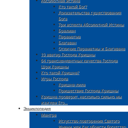
Абсолютная истина
Кто такой Бог?
Доказательства существования
Бога
Три аспекта Абсолютной Истины
Брахман
Параматма
Бхагаван
Отличие Параматмы и Бхагавана
10 аватар Господа Кришны
64 трансцендентных качества Господа
Шри Кришны
Кто такой Кришна?
Игры Господа
Кришна-лила
Пришествие Господа Кришны
Кришна проверит, насколько сильно мы
жаждем Его…
Энциклопедия
Мантра
Искусство повторения Святого
Имени или Как обрести богатство