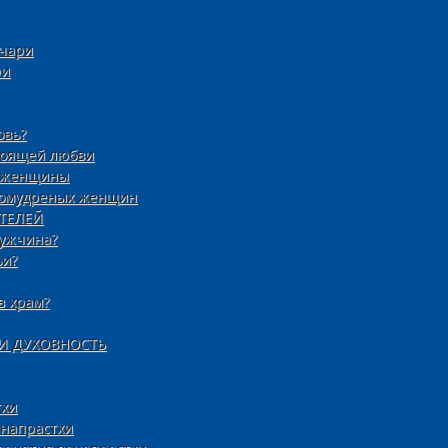
ачари
ри
овь?
тоящей любви
й женщины
еломудреных женщин
ТЕЛЕЙ
мужчина?
ьи?
в храм?
И ДУХОВНОСТЬ
тхи
анапрастхи