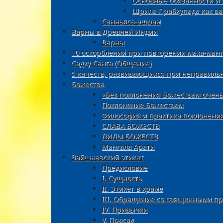
Основные обязанности и 
Шрила Прабхупада как ва
Санньяса-ашрам
Варны в Древней Индии
Варны
10 оскорблений при повторении маха-ман
Садху Санга (Общение)
5 качеств, развивающихся при неправиль
Божества
«Без поклонения Божествам очень 
Поклонение Божествам
Философия и практика поклонени
СЛАВА БОЖЕСТВ
ЛИЛЫ БОЖЕСТВ
Мангала Арати
Вайшнавский этикет
Предисловие
I. Сущность
II. Этикет в храме
III. Oбращение со священными п
IV. Привычки
V. Прасад