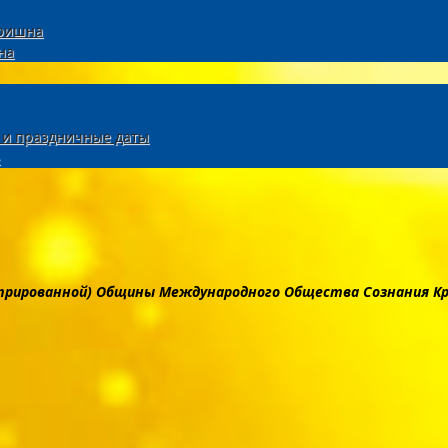
Кришна
на
и и праздничные даты
трированной) Общины Международного Общества Сознания Кри