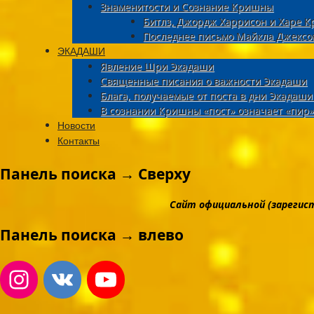
Знаменитости и Сознание Кришны
Битлз, Джордж Харрисон и Харе 
Последнее письмо Майкла Джексо
ЭКАДАШИ
Явление Шри Экадаши
Священные писания о важности Экадаши
Блага, получаемые от поста в дни Экадаш
В сознании Кришны «пост» означает «пир»
Новости
Контакты
Панель поиска → Сверху
Сайт официальной (зарегис
Панель поиска → влево