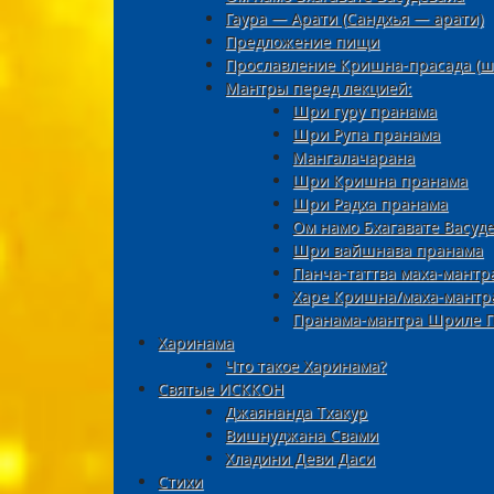
Гаура — Арати (Сандхья — арати)
Предложение пищи
Прославление Кришна-прасада (ш
Мантры перед лекцией:
Шри гуру пранама
Шри Рупа пранама
Мангалачарана
Шри Кришна пранама
Шри Радха пранама
Ом намо Бхагавате Васуд
Шри вайшнава пранама
Панча-таттва маха-мантр
Харе Кришна/маха-мантр
Пранама-мантра Шриле П
Харинама
Что такое Харинама?
Святые ИСККОН
Джаянанда Тхакур
Вишнуджана Свами
Хладини Деви Даси
Стихи