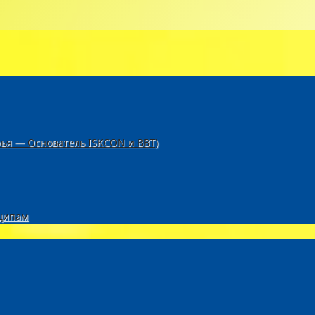
рья — Основатель ISKCON и BBT)
ципам