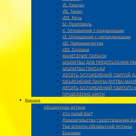
VI. Киртан
VII. Танец
VIII. Речь
IX. Проповедь
X. Отношения с преданными
XI. Oтношения с непреданными
XII. Паломничества
XIII. Садхана
НАНЕСЕНИЕ ТИЛАКИ
МОЛИТВЫ ДЛЯ ПРЕДЛОЖЕНИЯ ПР
МОЛИТВЫ ПРАСАДУ
ДЕСЯТЬ ОСКОРБЛЕНИЙ СВЯТОЙ 
ОБЪЯСНЕНИЕ ПАНЧА-ТАТТВА-МАН
ДЕСЯТЬ ОСКОРБЛЕНИЙ СВЯТОГО 
ПРОВЕДЕНИЕ АРАТИ
Кришна
Абсолютная истина
Кто такой Бог?
Доказательства существования Бо
Три аспекта Абсолютной Истины
Брахман