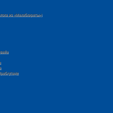
лока из «Махабхараты»)
евайа
а
а
рабхупаде