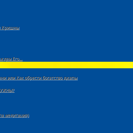
ри Кришны
аждем Его…
ени или Как обрести богатство джапы
НУЖНЫ?
па медитация)