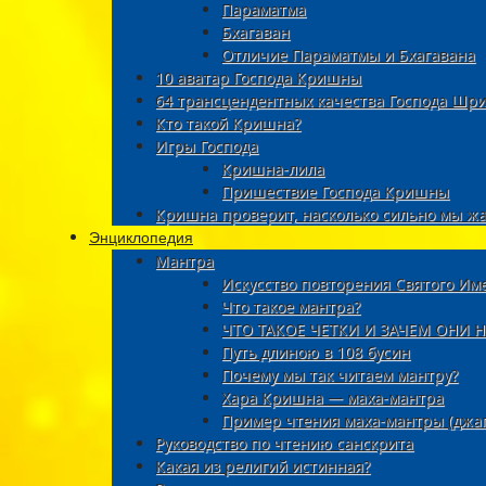
Параматма
Бхагаван
Отличие Параматмы и Бхагавана
10 аватар Господа Кришны
64 трансцендентных качества Господа Ш
Кто такой Кришна?
Игры Господа
Кришна-лила
Пришествие Господа Кришны
Кришна проверит, насколько сильно мы ж
Энциклопедия
Мантра
Искусство повторения Святого Им
Что такое мантра?
ЧТО ТАКОЕ ЧЕТКИ И ЗАЧЕМ ОНИ 
Путь длиною в 108 бусин
Почему мы так читаем мантру?
Хара Кришна — маха-мантра
Пример чтения маха-мантры (джа
Руководство по чтению санскрита
Какая из религий истинная?