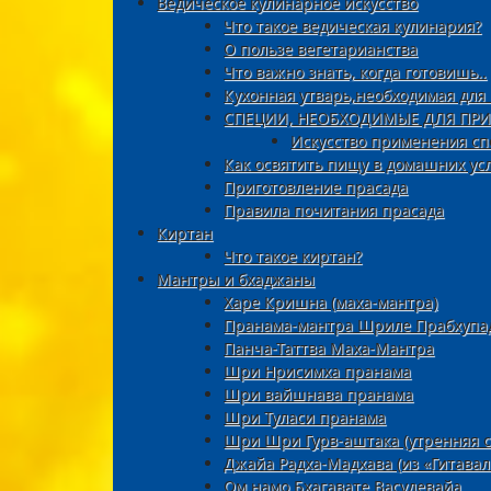
Ведическое кулинарное искусство
Что такое ведическая кулинария?
О пользе вегетарианства
Что важно знать, когда готовишь..
Кухонная утварь,необходимая для
СПЕЦИИ, НЕОБХОДИМЫЕ ДЛЯ ПР
Искусство применения с
Как освятить пищу в домашних усл
Приготовление прасада
Правила почитания прасада
Киртан
Что такое киртан?
Мантры и бхаджаны
Харе Кришна (маха-мантра)
Пранама-мантра Шриле Прабхупа
Панча-Таттва Маха-Мантра
Шри Нрисимха пранама
Шри вайшнава пранама
Шри Туласи пранама
Шри Шри Гурв-аштака (утренняя с
Джайа Радха-Мадхава (из «Гитавал
Ом намо Бхагавате Васудевайа