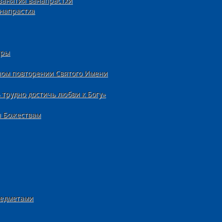
занятия ванапрастхи
напрастха
тры
ном повторении Святого Имени
трудно достичь любви к Богу»
я Божествам
редметами