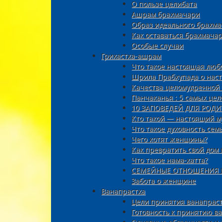
О пользе целибата
Ашрам брахмачари
Образ идеального брахм
Как оставаться брахмача
Особые случаи
Грихастха-ашрам
Что такое настоящая люб
Шрила Прабхупада о нас
Качества целомудренно
Панчаканья : 5 самых ц
10 ЗАПОВЕДЕЙ ДЛЯ РОДИ
Кто такой — настоящий 
Что такое духовность сем
Чего хотят женщины?
Как превратить свой дом 
Что такое нама-хатта?
СЕМЕЙНЫЕ ОТНОШЕНИЯ 
Забота о женщине
Ванапрастха
Цели принятия ванапрас
Готовность к принятию в