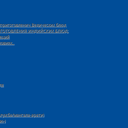
 приготовленич Ведических блюд
ИГОТОВЛЕНИЯ ИНДИЙСКИХ БЛЮД:
пеций
овиях..
де
лужба/мангала-арати)
и»)