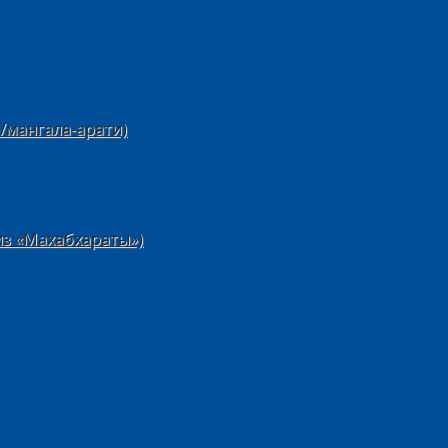
/мангала-арати)
из «Махабхараты»)