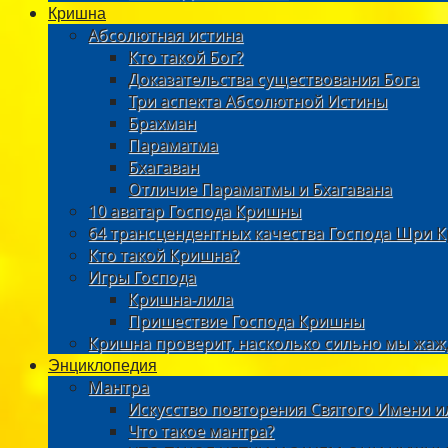
Кришна
Абсолютная истина
Кто такой Бог?
Доказательства существования Бога
Три аспекта Абсолютной Истины
Брахман
Параматма
Бхагаван
Отличие Параматмы и Бхагавана
10 аватар Господа Кришны
64 трансцендентных качества Господа Шри 
Кто такой Кришна?
Игры Господа
Кришна-лила
Пришествие Господа Кришны
Кришна проверит, насколько сильно мы жаж
Энциклопедия
Мантра
Искусство повторения Святого Имени и
Что такое мантра?