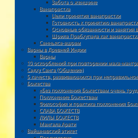
Забота о женщине
Ванапрастха
Цели принятия ванапрастхи
Готовность к принятию ванапраст
Основные обязанности и занятия 
Шрила Прабхупада как ванапрастх
Санньяса-ашрам
Варны в Древней Индии
Варны
10 оскорблений при повторении маха-мантр
Садху Санга (Общение)
5 качеств, развивающихся при неправильно
Божества
«Без поклонения Божествам очень труд
Поклонение Божествам
Философия и практика поклонения Бож
СЛАВА БОЖЕСТВ
ЛИЛЫ БОЖЕСТВ
Мангала Арати
Вайшнавский этикет
Предисловие