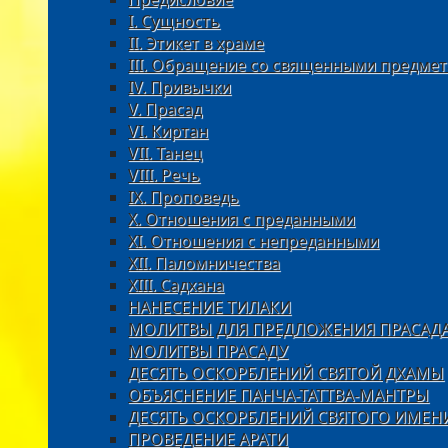
I. Сущность
II. Этикет в храме
III. Oбращение со священными предме
IV. Привычки
V. Прасад
VI. Киртан
VII. Танец
VIII. Речь
IX. Проповедь
X. Отношения с преданными
XI. Oтношения с непреданными
XII. Паломничества
XIII. Садхана
НАНЕСЕНИЕ ТИЛАКИ
МОЛИТВЫ ДЛЯ ПРЕДЛОЖЕНИЯ ПРАСАД
МОЛИТВЫ ПРАСАДУ
ДЕСЯТЬ ОСКОРБЛЕНИЙ СВЯТОЙ ДХАМЫ
ОБЪЯСНЕНИЕ ПАНЧА-ТАТТВА-МАНТРЫ
ДЕСЯТЬ ОСКОРБЛЕНИЙ СВЯТОГО ИМЕН
ПРОВЕДЕНИЕ АРАТИ