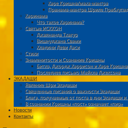
Харе Кришна/маха-мантра
Пранама-мантра Шриле Прабхупа
Харинама
Что такое Харинама?
Святые ИСККОН
Джаянанда Тхакур
Вишнуджана Свами
Хладини Деви Даси
Стихи
Знаменитости и Сознание Кришны
Битлз, Джордж Харрисон и Харе Кришна
Последнее письмо Майкла Джексона
ЭКАДАШИ
Явление Шри Экадаши
Священные писания о важности Экадаши
Блага, получаемые от поста в дни Экадаши 
В сознании Кришны «пост» означает «пир»
Новости
Контакты