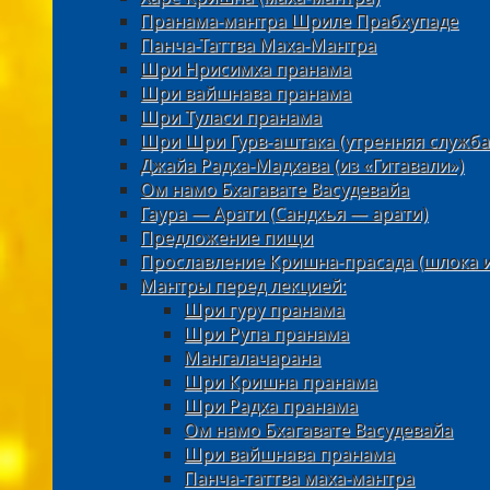
Пранама-мантра Шриле Прабхупаде
Панча-Таттва Маха-Мантра
Шри Нрисимха пранама
Шри вайшнава пранама
Шри Туласи пранама
Шри Шри Гурв-аштака (утренняя служба
Джайа Радха-Мадхава (из «Гитавали»)
Ом намо Бхагавате Васудевайа
Гаура — Арати (Сандхья — арати)
Предложение пищи
Прославление Кришна-прасада (шлока 
Мантры перед лекцией:
Шри гуру пранама
Шри Рупа пранама
Мангалачарана
Шри Кришна пранама
Шри Радха пранама
Ом намо Бхагавате Васудевайа
Шри вайшнава пранама
Панча-таттва маха-мантра