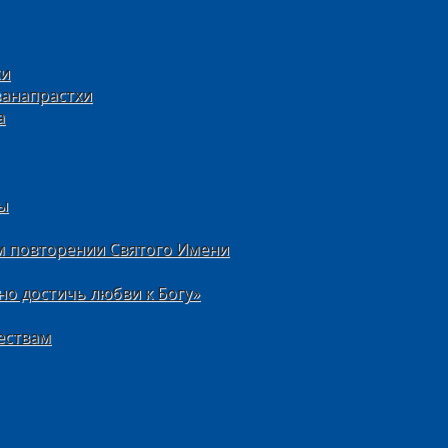
хи
ванапрастхи
а
ы
м повторении Святого Имени
но достичь любви к Богу»
ествам