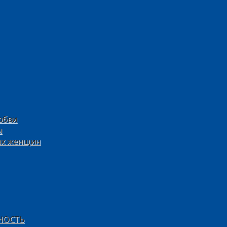
юбви
ы
ых женщин
НОСТЬ