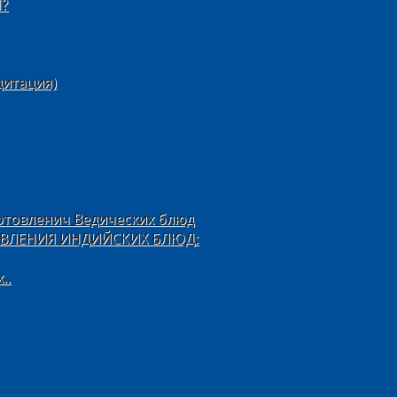
?
дитация)
отовленич Ведических блюд
ВЛЕНИЯ ИНДИЙСКИХ БЛЮД:
..