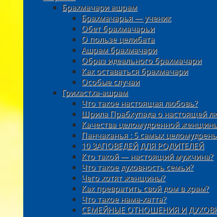
Брахмачари ашрам
Брахмачарья — ученик
Обет брахмачарьи
О пользе целибата
Ашрам брахмачари
Образ идеального брахмачари
Как оставаться брахмачари
Особые случаи
Грихастха-ашрам
Что такое настоящая любовь?
Шрила Прабхупада о настоящей л
Качества целомудренной женщин
Панчаканья : 5 самых целомудрен
10 ЗАПОВЕДЕЙ ДЛЯ РОДИТЕЛЕЙ
Кто такой — настоящий мужчина?
Что такое духовность семьи?
Чего хотят женщины?
Как превратить свой дом в храм?
Что такое нама-хатта?
СЕМЕЙНЫЕ ОТНОШЕНИЯ И ДУХОВ