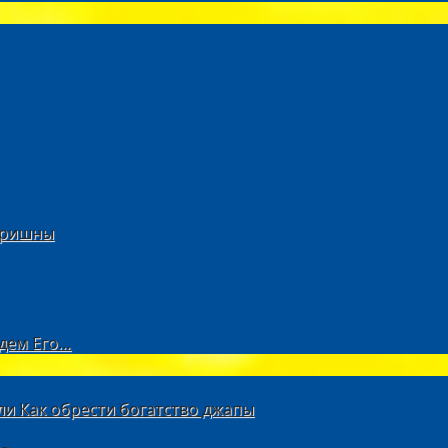
Кришны
дем Его…
ли Как обрести богатство джапы