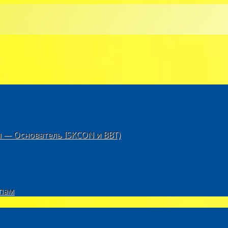
я — Основатель ISKCON и BBT)
пам