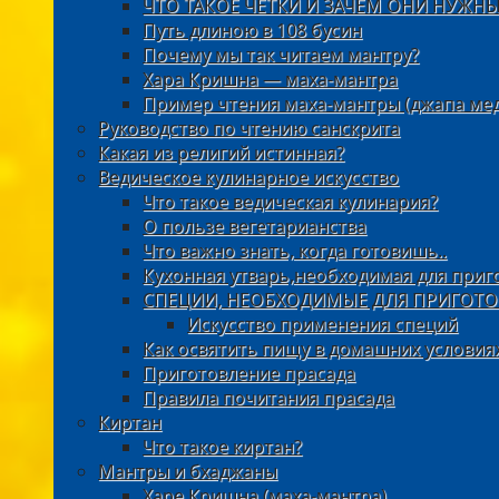
ЧТО ТАКОЕ ЧЕТКИ И ЗАЧЕМ ОНИ НУЖНЫ
Путь длиною в 108 бусин
Почему мы так читаем мантру?
Хара Кришна — маха-мантра
Пример чтения маха-мантры (джапа ме
Руководство по чтению санскрита
Какая из религий истинная?
Ведическое кулинарное искусство
Что такое ведическая кулинария?
О пользе вегетарианства
Что важно знать, когда готовишь..
Кухонная утварь,необходимая для приг
СПЕЦИИ, НЕОБХОДИМЫЕ ДЛЯ ПРИГОТО
Искусство применения специй
Как освятить пищу в домашних условиях
Приготовление прасада
Правила почитания прасада
Киртан
Что такое киртан?
Мантры и бхаджаны
Харе Кришна (маха-мантра)